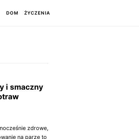
T
DOM
ŻYCZENIA
y i smaczny
otraw
dnocześnie zdrowe,
owanie na parze to