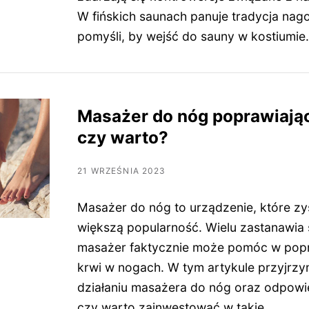
W fińskich saunach panuje tradycja nagoś
pomyśli, by wejść do sauny w kostiumi
Masażer do nóg poprawiając
czy warto?
21 WRZEŚNIA 2023
Masażer do nóg to urządzenie, które zy
większą popularność. Wielu zastanawia s
masażer faktycznie może pomóc w popr
krwi w nogach. W tym artykule przyjrzym
działaniu masażera do nóg oraz odpowi
czy warto zainwestować w takie…