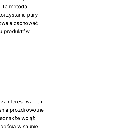
! Ta metoda
orzystaniu pary
ozwala zachować
u produktów.
 zainteresowaniem
enia prozdrowotne
 Jednakże wciąż
agością w saunie.