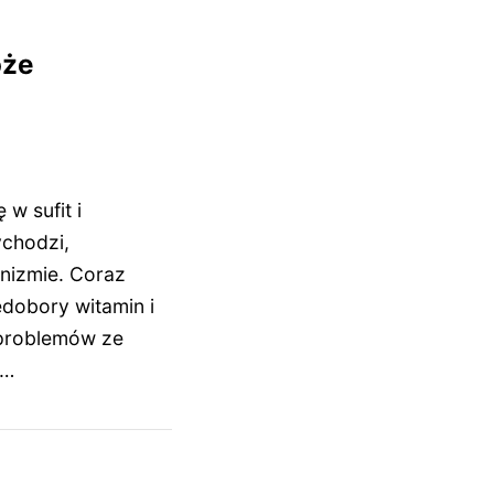
oże
 w sufit i
ychodzi,
nizmie. Coraz
edobory witamin i
problemów ze
D…