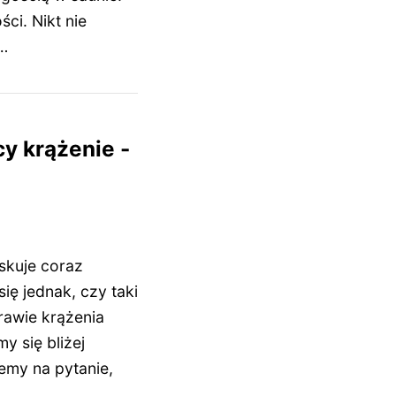
ci. Nikt nie
e…
y krążenie -
skuje coraz
ię jednak, czy taki
awie krążenia
y się bliżej
emy na pytanie,