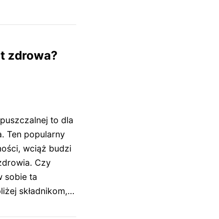
st zdrowa?
uszczalnej to dla
a. Ten popularny
ości, wciąż budzi
 zdrowia. Czy
w sobie ta
bliżej składnikom,…