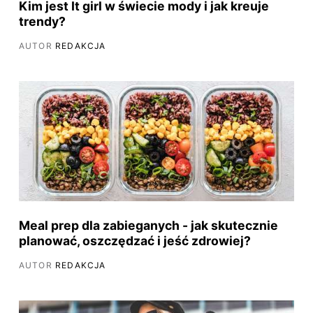
Kim jest It girl w świecie mody i jak kreuje
trendy?
AUTOR
REDAKCJA
Meal prep dla zabieganych - jak skutecznie
planować, oszczędzać i jeść zdrowiej?
AUTOR
REDAKCJA