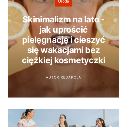
Uroda
Skinimalizm na lato -
jak uprościć
pielęgnację i cieszyć
się wakacjami bez
ciężkiej kosmetyczki
AUTOR
REDAKCJA