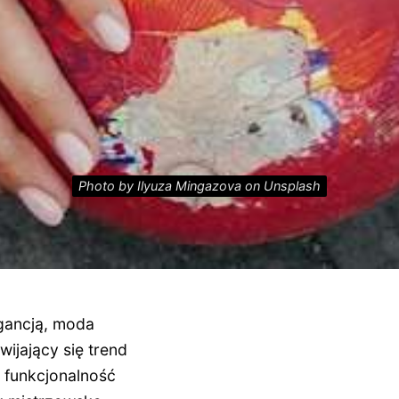
Photo by Ilyuza Mingazova on Unsplash
egancją, moda
wijający się trend
 funkcjonalność