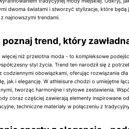
wyrafinowaniem tradycyjnej mody miejskiej. Odkryj, j
mi dwoma światami i stworzyć stylizacje, które będą
 z najnowszymi trendami.
- poznaj trend, który zawładną
ie więcej niż przelotna moda - to kompleksowe podejś
spółczesny styl życia. Trend ten narodził się z potrz
 z codziennymi obowiązkami, oferując rozwiązania dla
 jak i elegancję. W athleisure chodzi o umiejętne łą
nymi, tworząc harmonijne i stylowe zestawienia. Wsp
y coraz częściej zawierają elementy inspirowane od
yjne, techniczne materiały w połączeniu z tradycyjny