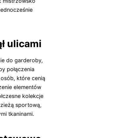
ak mistrzowsko
 jednocześnie
ł ulicami
cie do garderoby,
eby połączenia
 osób, które cenią
czenie elementów
ółczesne kolekcje
zieżą sportową,
mi tkaninami.