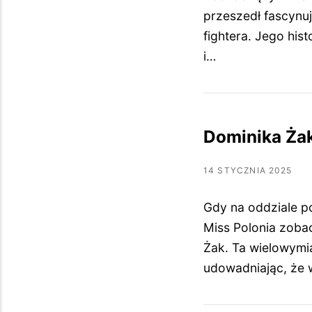
przeszedł fascynu
fightera. Jego his
i…
Dominika Żak
14 STYCZNIA 2025
Gdy na oddziale p
Miss Polonia zoba
Żak. Ta wielowymi
udowadniając, że 