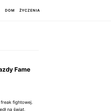
T
DOM
ŻYCZENIA
iazdy Fame
 freak fightowej.
dł na świat,