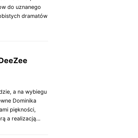
how do uznanego
sobistych dramatów
i DeeZee
dzie, a na wybiegu
pewne Dominika
ami piękności,
ą a realizacją…