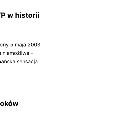
P w historii
dzony 5 maja 2003
ę niemożliwe -
zpańska sensacja
skoków