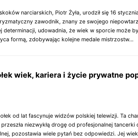
koków narciarskich, Piotr Żyła, urodził się 16 styczn
aryzmatyczny zawodnik, znany ze swojego niepowtar
ej determinacji, udowadnia, że wiek w sporcie może b
wyca formą, zdobywając kolejne medale mistrzostw…
łek wiek, kariera i życie prywatne po
ołek od lat fascynuje widzów polskiej telewizji. Ta c
 przeszła niezwykłą drogę od profesjonalnej tancerki
ej, pozostawia wiele pytań bez odpowiedzi. Jej wiek,