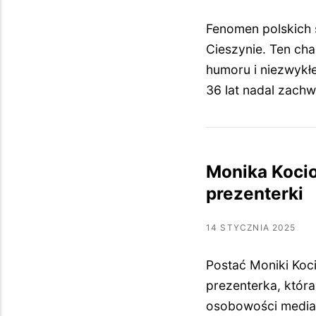
Fenomen polskich s
Cieszynie. Ten ch
humoru i niezwykł
36 lat nadal zach
Monika Kocio
prezenterki
14 STYCZNIA 2025
Postać Moniki Koci
prezenterka, która
osobowości medialn