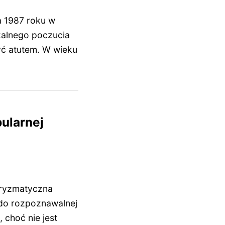
ia 1987 roku w
zalnego poczucia
yć atutem. W wieku
pularnej
haryzmatyczna
 do rozpoznawalnej
 choć nie jest