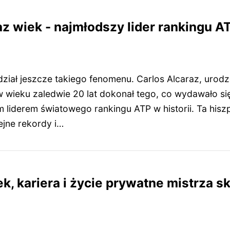
z wiek - najmłodszy lider rankingu AT
idział jeszcze takiego fenomenu. Carlos Alcaraz, uro
w wieku zaledwie 20 lat dokonał tego, co wydawało si
 liderem światowego rankingu ATP w historii. Ta his
ejne rekordy i…
ek, kariera i życie prywatne mistrza 