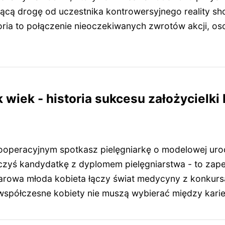
jącą drogę od uczestnika kontrowersyjnego reality s
toria to połączenie nieoczekiwanych zwrotów akcji, o
 wiek - historia sukcesu założycielk
ooperacyjnym spotkasz pielęgniarkę o modelowej uro
czyś kandydatkę z dyplomem pielęgniarstwa - to za
arowa młoda kobieta łączy świat medycyny z konkurs
współczesne kobiety nie muszą wybierać między karier