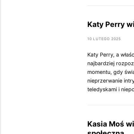
Katy Perry wi
10 LUTEGO 2025
Katy Perry, a właś
najbardziej rozpo
momentu, gdy świat
nieprzerwanie intr
teledyskami i nie
Kasia Moś wie
społeczna