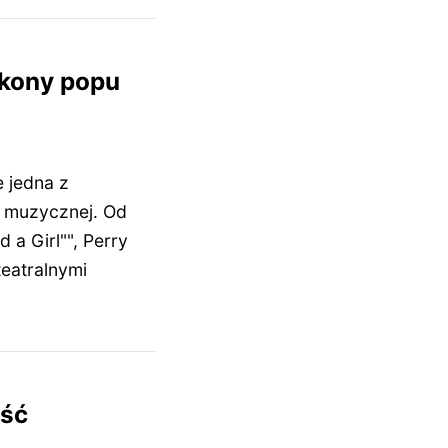
 ikony popu
e jedna z
y muzycznej. Od
 a Girl"", Perry
teatralnymi
ość