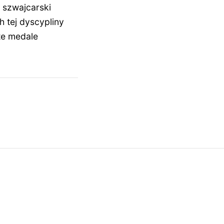
 szwajcarski
h tej dyscypliny
te medale