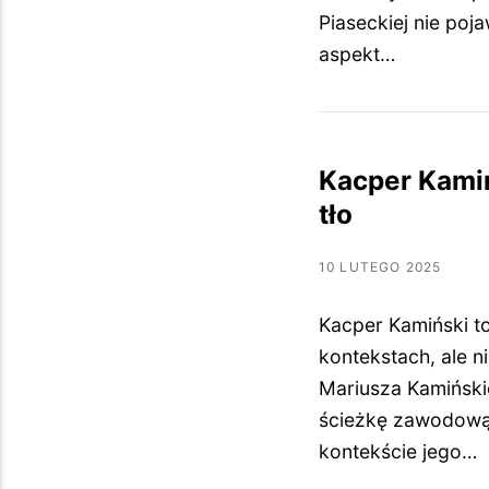
Piaseckiej nie poj
aspekt…
Kacper Kamiń
tło
10 LUTEGO 2025
Kacper Kamiński to
kontekstach, ale n
Mariusza Kamińskie
ścieżkę zawodową,
kontekście jego…