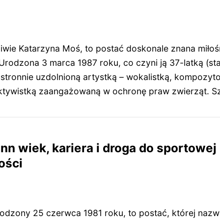
iwie Katarzyna Moś, to postać doskonale znana miłoś
rodzona 3 marca 1987 roku, co czyni ją 37-latką (st
stronnie uzdolnioną artystką – wokalistką, kompozyto
aktywistką zaangażowaną w ochronę praw zwierząt. S
 wiek, kariera i droga do sportowej
ości
dzony 25 czerwca 1981 roku, to postać, której nazw