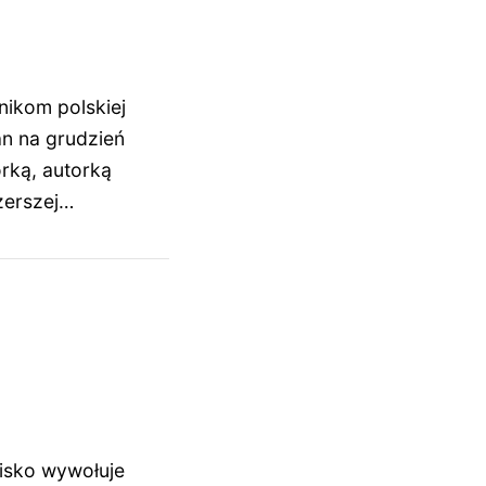
nikom polskiej
an na grudzień
rką, autorką
zerszej…
isko wywołuje