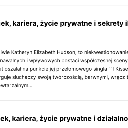
ek, kariera, życie prywatne i sekrety
ciwie Katheryn Elizabeth Hudson, to niekwestionowani
znawalnych i wpływowych postaci współczesnej scen
 oszalał na punkcie jej przełomowego singla ""I Kissed
yguje słuchaczy swoją twórczością, barwnymi, wręcz 
powtarzalnym…
k, kariera, życie prywatne i działaln