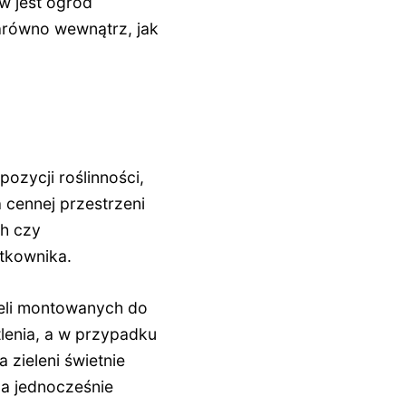
w jest ogród
zarówno wewnątrz, jak
ozycji roślinności,
 cennej przestrzeni
ch czy
ytkownika.
eli montowanych do
tlenia, a w przypadku
 zieleni świetnie
 a jednocześnie