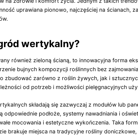
 na zdrowie i komfort życia. Jednym z takich trendó
linność uprawiana pionowo, najczęściej na ścianach, 
ów.
ogród wertykalny?
ny również zieloną ścianą, to innowacyjna forma eksp
rzenie bujnych kompozycji roślinnych bez zajmowania
 zbudować zarówno z roślin żywych, jak i sztuczny
ależności od potrzeb i możliwości pielęgnacyjnych uż
tykalnych składają się zazwyczaj z modułów lub pan
ają odpowiednie podłoże, systemy nawadniania i oświe
rwałe mocowania i estetyczne wykończenia. Taka forma
ie brakuje miejsca na tradycyjne rośliny doniczkowe,