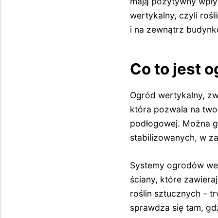
mają pozytywny wpływ
wertykalny, czyli roś
i na zewnątrz budynk
Co to jest 
Ogród wertykalny, zwa
która pozwala na two
podłogowej. Można go
stabilizowanych, w z
Systemy ogrodów wer
ściany, które zawier
roślin sztucznych – t
sprawdza się tam, gdz