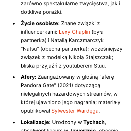
zarówno spektakularne zwycięstwa, jak i
dotkliwe porażki.
Życie osobiste:
Znane związki z
influencerkami:
Lexy Chaplin
(była
partnerka) i Natalią Karczmarczyk
"Natsu" (obecna partnerka); wcześniejszy
związek z modelką Nikolą Stajszczak;
bliska przyjaźń z youtuberem Stuu.
Afery:
Zaangażowany w głośną "aferę
Pandora Gate" (2021) dotyczącą
nielegalnych hazardowych streamów, w
której ujawniono jego nagrania; materiały
opublikował
Sylwester Wardęga
.
Lokalizacje:
Urodzony w
Tychach
,
absolwent liceum w
Jaworznie
, obecnie