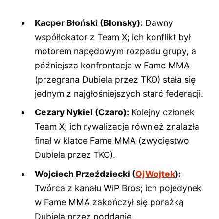
Kacper Błoński (Blonsky):
Dawny
współlokator z Team X; ich konflikt był
motorem napędowym rozpadu grupy, a
późniejsza konfrontacja w Fame MMA
(przegrana Dubiela przez TKO) stała się
jednym z najgłośniejszych starć federacji.
Cezary Nykiel (Czaro):
Kolejny członek
Team X; ich rywalizacja również znalazła
finał w klatce Fame MMA (zwycięstwo
Dubiela przez TKO).
Wojciech Przeździecki (
OjWojtek
):
Twórca z kanału WiP Bros; ich pojedynek
w Fame MMA zakończył się porażką
Dubiela przez poddanie.