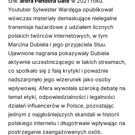
tzw.
afera Pandora Gate
w 2021 roku.
Youtuber Sylwester Wardęga opublikował
wówczas materiały demaskujące nielegalne
transmisje hazardowe z udziałem licznych
polskich twórców internetowych, w tym
Marcina Dubiela i jego przyjaciela Stuu.
Ujawnione nagrania pokazywały Dubiela
aktywnie uczestniczącego w takich streamach,
co spotkało się z falą krytyki i poważnie
nadszarpnęło jego wizerunek jako osoby
wpływowej. Afera wywołała szeroką debatę na
temat etyki, odpowiedzialności i legalności
działań influencerów w Polsce, pozostając
jednym z najgłośniejszych skandali w historii
polskiego internetu i długotrwale wpływając na
postrzeganie zaangażowanych osób.