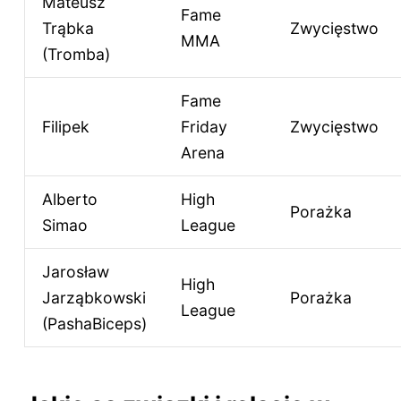
Mateusz
Fame
Trąbka
Zwycięstwo
MMA
(Tromba)
Fame
Filipek
Friday
Zwycięstwo
Arena
Alberto
High
Porażka
Simao
League
Jarosław
High
Jarząbkowski
Porażka
League
(PashaBiceps)