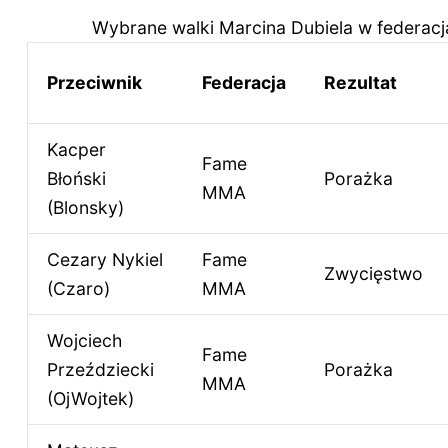
Wybrane walki Marcina Dubiela w federa
Przeciwnik
Federacja
Rezultat
Kacper
Fame
Błoński
Porażka
MMA
(Blonsky)
Cezary Nykiel
Fame
Zwycięstwo
(Czaro)
MMA
Wojciech
Fame
Przeździecki
Porażka
MMA
(OjWojtek)