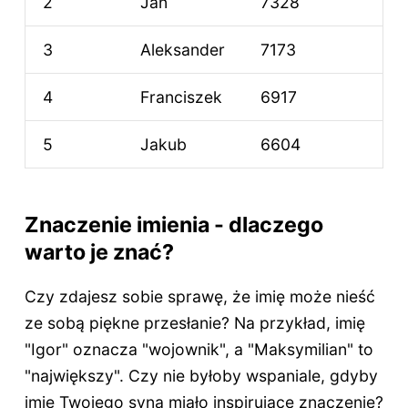
2
Jan
7328
3
Aleksander
7173
4
Franciszek
6917
5
Jakub
6604
Znaczenie imienia - dlaczego
warto je znać?
Czy zdajesz sobie sprawę, że imię może nieść
ze sobą piękne przesłanie? Na przykład, imię
"Igor" oznacza "wojownik", a "Maksymilian" to
"największy". Czy nie byłoby wspaniale, gdyby
imię Twojego syna miało inspirujące znaczenie?