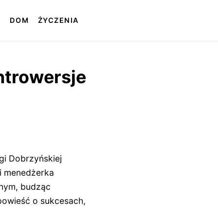
T
DOM
ŻYCZENIA
ntrowersje
ngi Dobrzyńskiej
 i menedżerka
alnym, budząc
powieść o sukcesach,