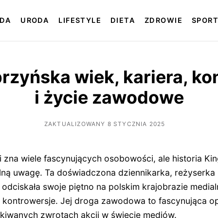
DA
URODA
LIFESTYLE
DIETA
ZDROWIE
SPOR
rzyńska wiek, kariera, ko
i życie zawodowe
ZAKTUALIZOWANY 8 STYCZNIA 2025
ji zna wiele fascynujących osobowości, ale historia Ki
lną uwagę. Ta doświadczona dziennikarka, reżyserka
a odciskała swoje piętno na polskim krajobrazie medi
i kontrowersje. Jej droga zawodowa to fascynująca o
kiwanych zwrotach akcji w świecie mediów.