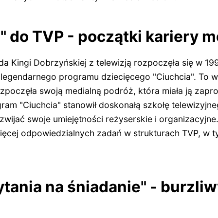
" do TVP - początki kariery m
a Kingi Dobrzyńskiej z telewizją rozpoczęła się w 19
 legendarnego programu dziecięcego "Ciuchcia". To w
zpoczęła swoją medialną podróż, która miała ją zapr
rogram "Ciuchcia" stanowił doskonałą szkołę telewizyjn
ijać swoje umiejętności reżyserskie i organizacyjne. 
 więcej odpowiedzialnych zadań w strukturach TVP, w 
tania na śniadanie" - burzli