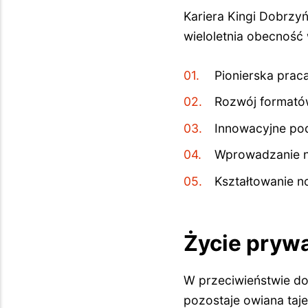
Kariera Kingi Dobrzyń
wieloletnia obecność 
Pionierska prac
Rozwój formató
Innowacyjne po
Wprowadzanie n
Kształtowanie n
Życie prywa
W przeciwieństwie do
pozostaje owiana taj