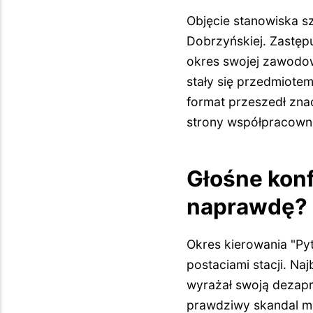
Objęcie stanowiska s
Dobrzyńskiej. Zastęp
okres swojej zawodo
stały się przedmiote
format przeszedł zna
strony współpracown
Głośne konf
naprawdę?
Okres kierowania "Py
postaciami stacji. Na
wyrażał swoją dezap
prawdziwy skandal m