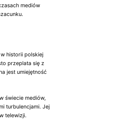
h czasach mediów
szacunku.
 historii polskiej
sto przeplata się z
a jest umiejętność
 w świecie mediów,
 turbulencjami. Jej
 telewizji.