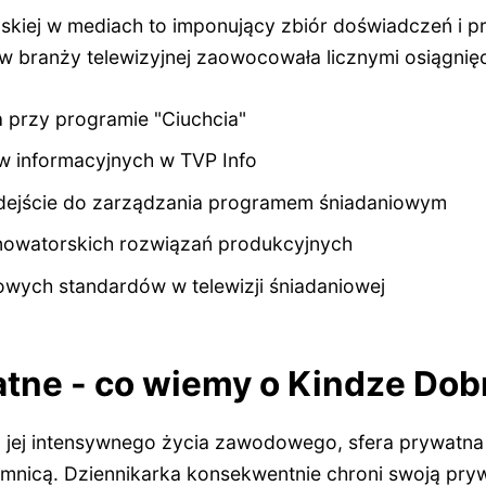
skiej w mediach to imponujący zbiór doświadczeń i pr
w branży telewizyjnej zaowocowała licznymi osiągnięc
a przy programie "Ciuchcia"
w informacyjnych w TVP Info
dejście do zarządzania programem śniadaniowym
owatorskich rozwiązań produkcyjnych
owych standardów w telewizji śniadaniowej
tne - co wiemy o Kindze Dob
 jej intensywnego życia zawodowego, sfera prywatna 
emnicą. Dziennikarka konsekwentnie chroni swoją pryw