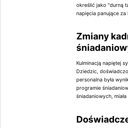
określić jako "durną 
napięcia panujące za
Zmiany kad
śniadanio
Kulminacją napiętej s
Dziedzic, doświadczo
personalna była wynik
programie śniadanio
śniadaniowych, miał
Doświadczen