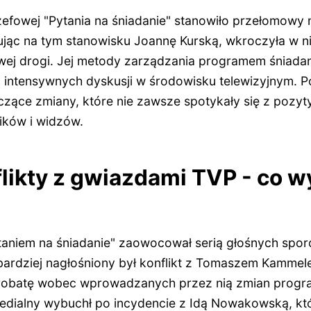
zefowej "Pytania na śniadanie" stanowiło przełomowy
ując na tym stanowisku Joannę Kurską, wkroczyła w 
wej drogi. Jej metody zarządzania programem śniad
m intensywnych dyskusji w środowisku telewizyjnym. P
czące zmiany, które nie zawsze spotykały się z pozy
ików i widzów.
likty z gwiazdami TVP - co w
taniem na śniadanie" zaowocował serią głośnych spo
jbardziej nagłośniony był konflikt z Tomaszem Kammel
robatę wobec wprowadzanych przez nią zmian prog
edialny wybuchł po incydencie z Idą Nowakowską, kt