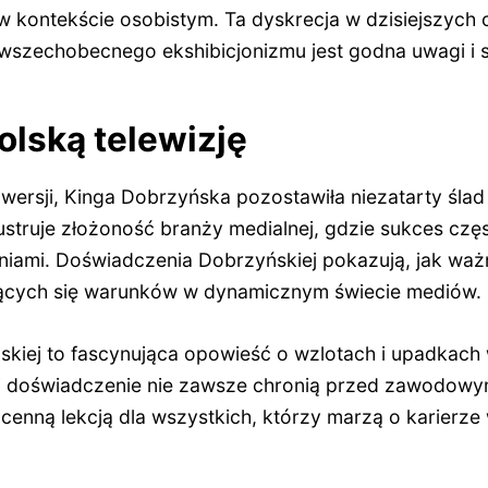
 w kontekście osobistym. Ta dyskrecja w dzisiejszyc
wszechobecnego ekshibicjonizmu jest godna uwagi i 
lską telewizję
wersji, Kinga Dobrzyńska pozostawiła niezatarty ślad w
 ilustruje złożoność branży medialnej, gdzie sukces czę
niami. Doświadczenia Dobrzyńskiej pokazują, jak ważn
jących się warunków w dynamicznym świecie mediów.
ńskiej to fascynująca opowieść o wzlotach i upadkach
 i doświadczenie nie zawsze chronią przed zawodowymi
enną lekcją dla wszystkich, którzy marzą o karierze w