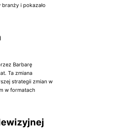
w branży i pokazało
m
 przez Barbarę
at. Ta zmiana
szej strategii zmian w
m w formatach
lewizyjnej