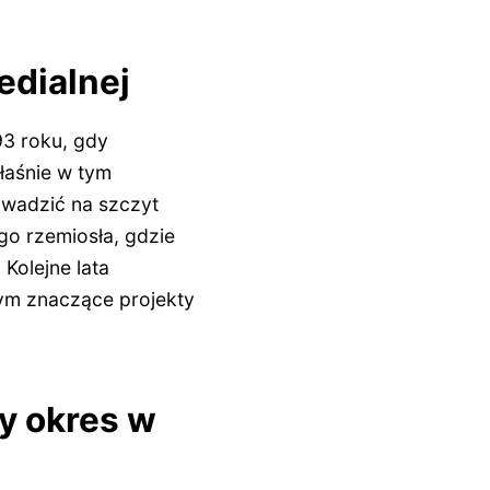
edialnej
93 roku, gdy
łaśnie w tym
owadzić na szczyt
ego rzemiosła, gdzie
Kolejne lata
tym znaczące projekty
wy okres w