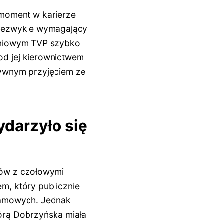
 moment w karierze
niezwykle wymagający
aniowym TVP szybko
od jej kierownictwem
tywnym przyjęciem ze
ydarzyło się
rów z czołowymi
em, który publicznie
ramowych. Jednak
órą Dobrzyńska miała