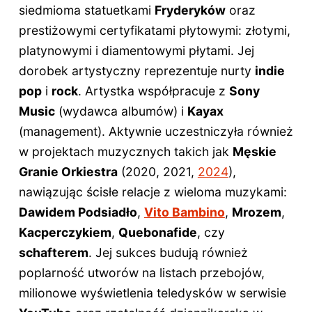
siedmioma statuetkami
Fryderyków
oraz
prestiżowymi certyfikatami płytowymi: złotymi,
platynowymi i diamentowymi płytami. Jej
dorobek artystyczny reprezentuje nurty
indie
pop
i
rock
. Artystka współpracuje z
Sony
Music
(wydawca albumów) i
Kayax
(management). Aktywnie uczestniczyła również
w projektach muzycznych takich jak
Męskie
Granie Orkiestra
(2020, 2021,
2024
),
nawiązując ścisłe relacje z wieloma muzykami:
Dawidem Podsiadło
,
Vito Bambino
,
Mrozem
,
Kacperczykiem
,
Quebonafide
, czy
schafterem
. Jej sukces budują również
poplarność utworów na listach przebojów,
milionowe wyświetlenia teledysków w serwisie