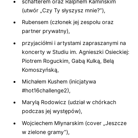
schafterem oraz Ralphem Kaminskim
(utwór „Czy Ty słyszysz mnie?”),
Rubensem (członek jej zespołu oraz
partner prywatny),
przyjaciółmi i artystami zapraszanymi na
koncerty w Studiu im. Agnieszki Osieckiej:
Piotrem Roguckim, Gabą Kulką, Belą
Komoszyńską,
Michałem Kushem (inicjatywa
#hot16challenge2),
Marylą Rodowicz (udział w chórkach
podczas jej występów),
Wojciechem Młynarskim (cover „Jeszcze
w zielone gramy”),