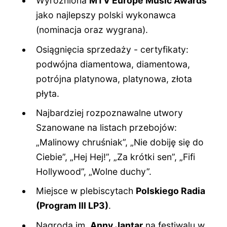
Wyróżniona
MTV Europe Music Awards
jako najlepszy polski wykonawca
(nominacja oraz wygrana).
Osiągnięcia sprzedaży - certyfikaty:
podwójna diamentowa, diamentowa,
potrójna platynowa, platynowa, złota
płyta.
Najbardziej rozpoznawalne utwory
Szanowane na listach przebojów:
„Malinowy chruśniak”, „Nie dobiję się do
Ciebie”, „Hej Hej!”, „Za krótki sen”, „Fifi
Hollywood”, „Wolne duchy”.
Miejsce w plebiscytach
Polskiego Radia
(Program III LP3)
.
Nagroda im.
Anny Jantar
na festiwalu w