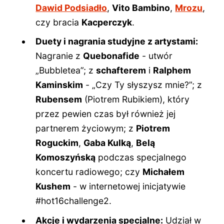
Dawid Podsiadło
,
Vito Bambino
,
Mrozu
,
czy bracia
Kacperczyk
.
Duety i nagrania studyjne z artystami:
Nagranie z
Quebonafide
- utwór
„Bubbletea”; z
schafterem
i
Ralphem
Kaminskim
- „Czy Ty słyszysz mnie?”; z
Rubensem
(Piotrem Rubikiem), który
przez pewien czas był również jej
partnerem życiowym; z
Piotrem
Roguckim
,
Gaba Kulką
,
Belą
Komoszyńską
podczas specjalnego
koncertu radiowego; czy
Michałem
Kushem
- w internetowej inicjatywie
#hot16challenge2.
Akcje i wydarzenia specjalne:
Udział w