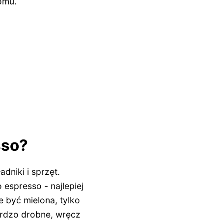
omu.
sso?
niki i sprzęt.
espresso - najlepiej
 być mielona, tylko
ardzo drobne, wręcz