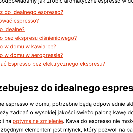
j podpowiadamy jak zrobić aromatyczne espresso w d
z do idealnego espresso?
ować espresso?
o idealne?
so bez ekspresu ciśnieniowego?
so w domu w kawiarce?
so w domu w aeropressie?
ć Espresso bez elektrycznego ekspresu?
zebujesz do idealnego espre
ne espresso w domu, potrzebne będą odpowiednie skład
eży zadbać o wysokiej jakości świeżo paloną kawę do 
oli na
optymalne zmielenie
. Kawa do espresso nie może
niezbędnym elementem jest młynek, który pozwoli na b