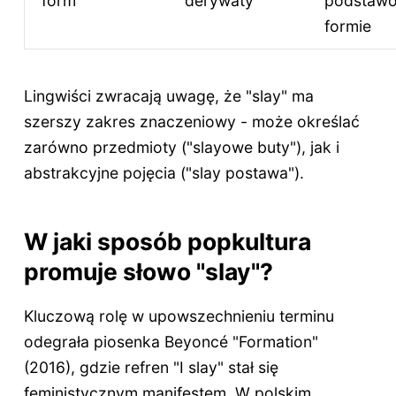
form
derywaty
podstawo
formie
Lingwiści zwracają uwagę, że "slay" ma
szerszy zakres znaczeniowy - może określać
zarówno przedmioty ("slayowe buty"), jak i
abstrakcyjne pojęcia ("slay postawa").
W jaki sposób popkultura
promuje słowo "slay"?
Kluczową rolę w upowszechnieniu terminu
odegrała piosenka Beyoncé "Formation"
(2016), gdzie refren "I slay" stał się
feministycznym manifestem. W polskim