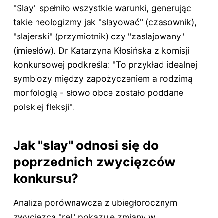
"Slay" spełniło wszystkie warunki, generując
takie neologizmy jak "slayować" (czasownik),
"slajerski" (przymiotnik) czy "zaslajowany"
(imiesłów). Dr Katarzyna Kłosińska z komisji
konkursowej podkreśla: "To przykład idealnej
symbiozy między zapożyczeniem a rodzimą
morfologią - słowo obce zostało poddane
polskiej fleksji".
Jak "slay" odnosi się do
poprzednich zwycięzców
konkursu?
Analiza porównawcza z ubiegłorocznym
zwycięzcą "rel" pokazuje zmiany w