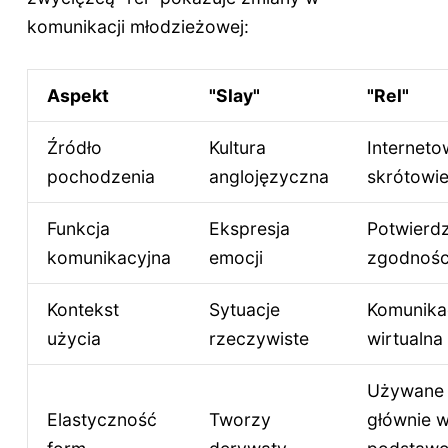
komunikacji młodzieżowej:
Aspekt
"Slay"
"Rel"
Źródło
Kultura
Interneto
pochodzenia
anglojęzyczna
skrótowi
Funkcja
Ekspresja
Potwierd
komunikacyjna
emocji
zgodnośc
Kontekst
Sytuacje
Komunika
użycia
rzeczywiste
wirtualna
Używane
Elastyczność
Tworzy
głównie 