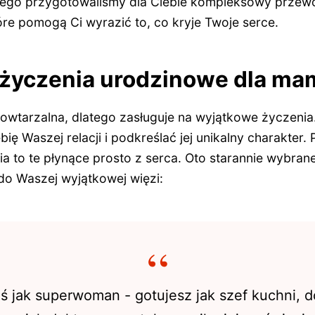
tego przygotowaliśmy dla Ciebie kompleksowy przew
óre pomogą Ci wyrazić to, co kryje Twoje serce.
życzenia urodzinowe dla ma
owtarzalna, dlatego zasługuje na wyjątkowe życzenia
ę Waszej relacji i podkreślać jej unikalny charakter. 
ia to te płynące prosto z serca. Oto starannie wybran
o Waszej wyjątkowej więzi:
ś jak superwoman - gotujesz jak szef kuchni, d