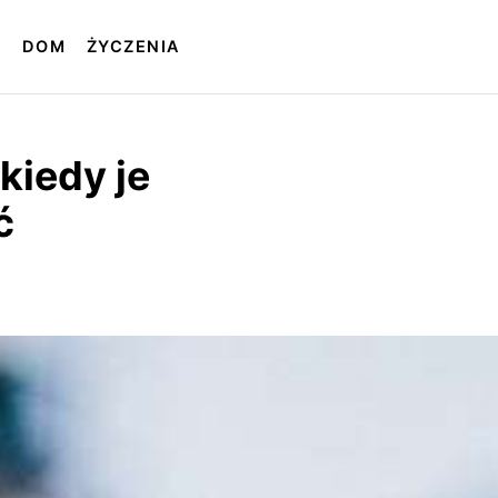
T
DOM
ŻYCZENIA
kiedy je
ć