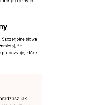
odnik po różnych
my
. Szczególne słowa
Pamiętaj, że
e propozycje, które
oradzasz jak