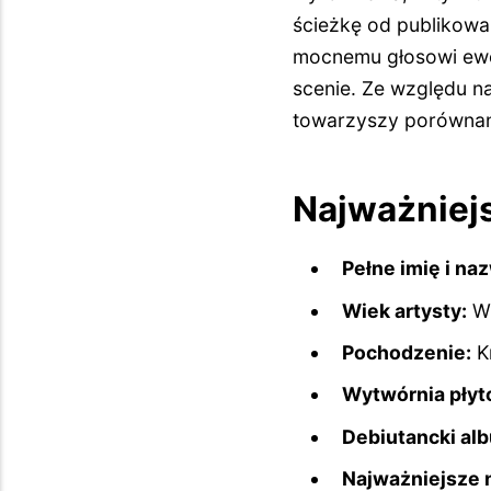
ścieżkę od publikowan
mocnemu głosowi ewo
scenie. Ze względu na
towarzyszy porównani
Najważniej
Pełne imię i na
Wiek artysty:
Wi
Pochodzenie:
K
Wytwórnia płyt
Debiutancki al
Najważniejsze 