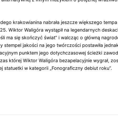
odego krakowianina nabrała jeszcze większego tempa
025. Wiktor Waligóra wystąpił na legendarnych deskac
eśli ma się skończyć świat” i walcząc o główną nagr
zy stempel jakości na jego twórczości postawiła jedn
nacyjnym punktem jego dotychczasowej ścieżki zawod
zas której Wiktor Waligóra bezapelacyjnie wygrał, zos
j statuetki w kategorii „Fonograficzny debiut roku”.