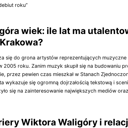
debiut roku”
góra wiek: ile lat ma utalent
z Krakowa?
cza się do grona artystów reprezentujących muzyczne 
w 2005 roku. Zanim muzyk skupił się na budowaniu pro
ie, przez pewien czas mieszkał w Stanach Zjednocz
ta wykazuje się ogromną dojrzałością tekstową i scen
żyło się na zainteresowanie największych mediów ora
riery Wiktora Waligóry i relac