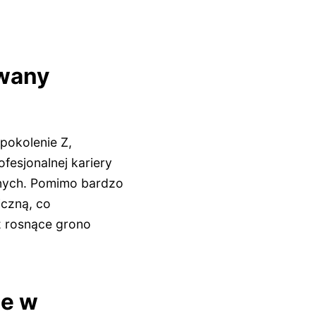
owany
pokolenie Z,
fesjonalnej kariery
onych. Pomimo bardzo
iczną, co
z rosnące grono
je w