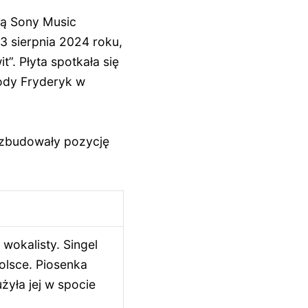
ią Sony Music
3 sierpnia 2024 roku,
”. Płyta spotkała się
ody Fryderyk w
e zbudowały pozycję
okalisty. Singel
Polsce. Piosenka
żyła jej w spocie