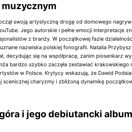
u muzycznym
oczął swoją artystyczną drogę od domowego nagrywa
ouTube. Jego autorskie i pełne emocji interpretacje 
jonalistów z branży. W początkowej fazie działalności
 uznane nazwiska polskiej fonografii. Natalia Przybys
ał, decydując się na współpracę, zanim piosenkarz wy
ranża bardzo szybko zaczęła zestawiać krakowskiego
rtystów w Polsce. Krytycy wskazują, że Dawid Podsiad
j scenicznej charyzmy i zbliżoną dynamikę początk
góra i jego debiutancki alb