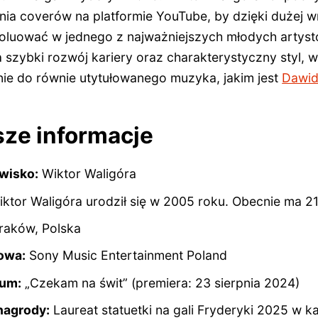
ia coverów na platformie YouTube, by dzięki dużej wr
luować w jednego z najważniejszych młodych artyst
 szybki rozwój kariery oraz charakterystyczny styl, w
e do równie utytułowanego muzyka, jakim jest
Dawid
sze informacje
zwisko:
Wiktor Waligóra
ktor Waligóra urodził się w 2005 roku. Obecnie ma
21
raków, Polska
owa:
Sony Music Entertainment Poland
bum:
„Czekam na świt” (premiera: 23 sierpnia 2024)
nagrody:
Laureat statuetki na gali Fryderyki 2025 w ka