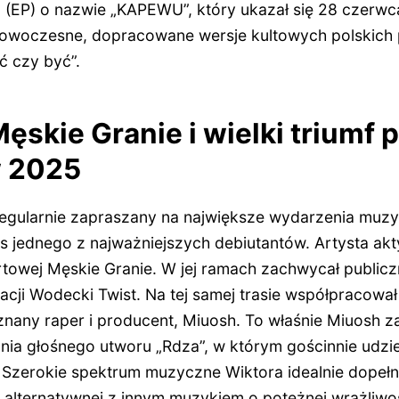
(EP) o nazwie „KAPEWU”, który ukazał się 28 czerwc
woczesne, dopracowane wersje kultowych polskich p
ć czy być”.
Męskie Granie i wielki triumf
w 2025
 regularnie zapraszany na największe wydarzenia muz
us jednego z najważniejszych debiutantów. Artysta akt
ertowej Męskie Granie. W jej ramach zachwycał public
cji Wodecki Twist. Na tej samej trasie współpracował 
znany raper i producent, Miuosh. To właśnie Miuosh z
ia głośnego utworu „Rdza”, w którym gościnnie udziel
”. Szerokie spektrum muzyczne Wiktora idealnie dopeł
e alternatywnej z innym muzykiem o potężnej wrażliw