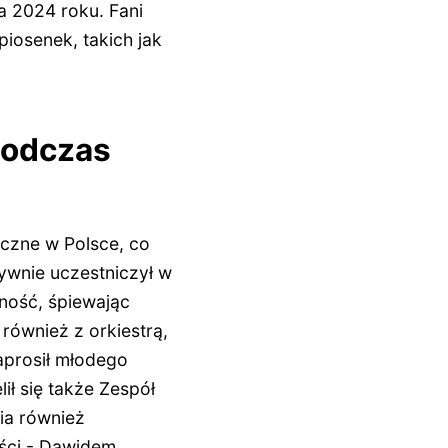
a 2024 roku. Fani
iosenek, takich jak
 podczas
yczne w Polsce, co
ywnie uczestniczył w
zność, śpiewając
również z orkiestrą,
aprosił młodego
ił się także Zespół
nia również
ości - Dawidem