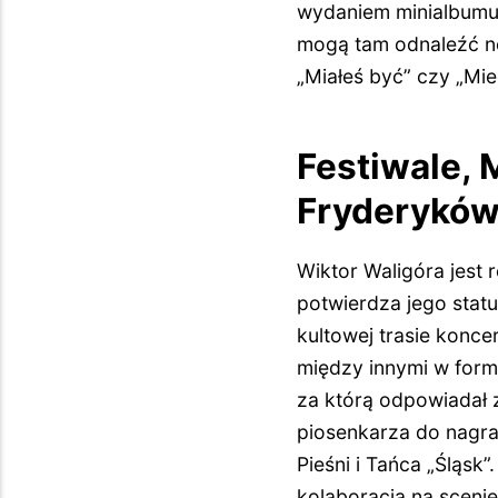
wydaniem minialbumu 
mogą tam odnaleźć no
„Miałeś być” czy „Mie
Festiwale, 
Fryderykó
Wiktor Waligóra jest
potwierdza jego stat
kultowej trasie konc
między innymi w forma
za którą odpowiadał 
piosenkarza do nagran
Pieśni i Tańca „Śląsk
kolaboracja na sceni