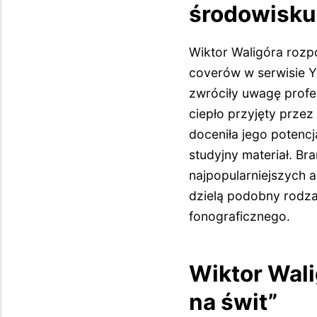
środowisk
Wiktor Waligóra rozp
coverów w serwisie Y
zwróciły uwagę profes
ciepło przyjęty przez
doceniła jego potencj
studyjny materiał. B
najpopularniejszych a
dzielą podobny rodza
fonograficznego.
Wiktor Wali
na świt”