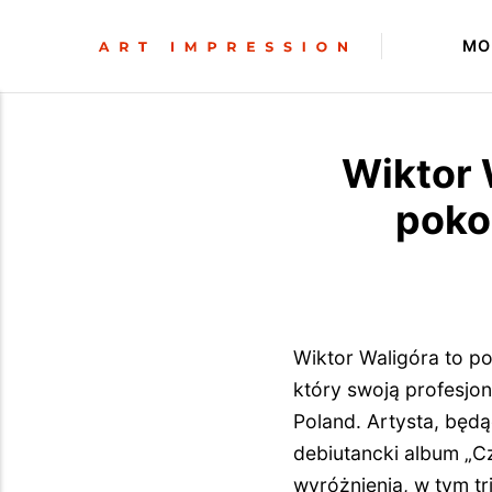
MO
Wiktor 
poko
Wiktor Waligóra to p
który swoją profesjo
Poland. Artysta, będ
debiutancki album „C
wyróżnienia, w tym t