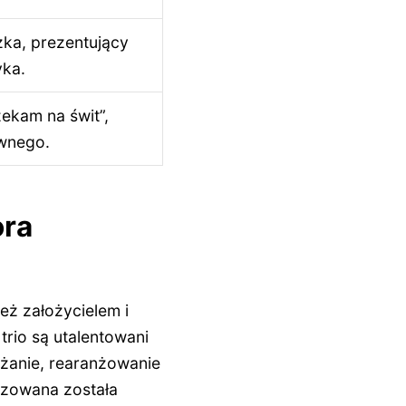
żka, prezentujący
yka.
ekam na świt”,
ywnego.
ora
ież założycielem i
trio są utalentowani
eżanie, rearanżowanie
lizowana została