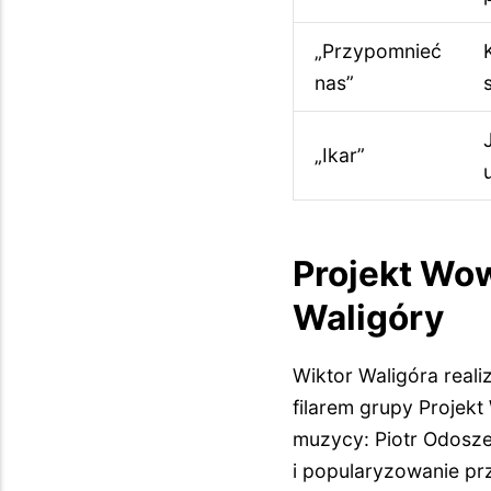
„Przypomnieć
nas”
„Ikar”
Projekt Wo
Waligóry
Wiktor Waligóra realiz
filarem grupy Projek
muzycy: Piotr Odosze
i popularyzowanie pr