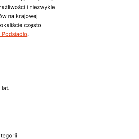
ażliwości i niezwykle
ów na krajowej
okaliście często
 Podsiadło
.
 lat
.
tegorii