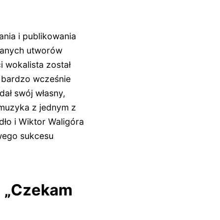
nia i publikowania
znanych utworów
 wokalista został
z bardzo wcześnie
dał swój własny,
 muzyka z jednym z
ło i Wiktor Waligóra
owego sukcesu
um „Czekam