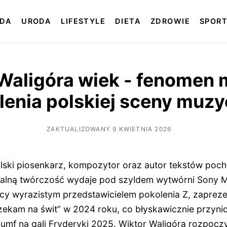
DA
URODA
LIFESTYLE
DIETA
ZDROWIE
SPOR
Waligóra wiek - fenomen
lenia polskiej sceny muzy
ZAKTUALIZOWANY 9 KWIETNIA 2026
olski piosenkarz, kompozytor oraz autor tekstów poc
nalną twórczość wydaje pod szyldem wytwórni Sony M
ący wyrazistym przedstawicielem pokolenia Z, zapreze
zekam na świt” w 2024 roku, co błyskawicznie przyni
riumf na gali Fryderyki 2025. Wiktor Waligóra rozpoc