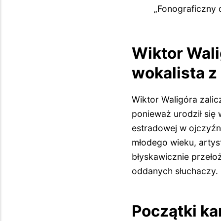
„Fonograficzny 
Wiktor Wali
wokalista 
Wiktor Waligóra zali
ponieważ urodził się 
estradowej w ojczyźn
młodego wieku, artys
błyskawicznie przeło
oddanych słuchaczy.
Początki ka