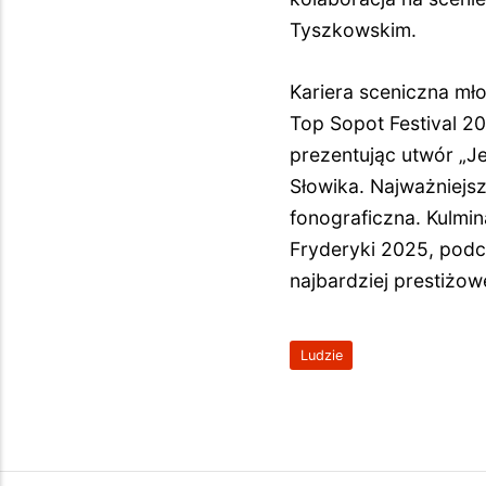
Tyszkowskim.
Kariera sceniczna mł
Top Sopot Festival 2
prezentując utwór „J
Słowika. Najważniejs
fonograficzna. Kulmi
Fryderyki 2025, podc
najbardziej prestiżowe
Ludzie