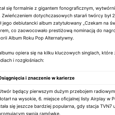
zał się formalnie z gigantem fonograficznym, wytwórn
. Zwieńczeniem dotychczasowych starań twórcy był 2
fił jego debiutancki album zatytułowany „Czekam na świt
orem, co zaowocowało prestiżową nominacją do nagr
gorii Album Roku Pop Alternatywny.
lbumu opiera się na kilku kluczowych singlach, któr
diach i rozgłośniach:
Osiągnięcia i znaczenie w karierze
Utwór będący pierwszym dużym przebojem radiowym w
dotarł na wysokie, 6. miejsce oficjalnej listy Airplay w 
stała się jeszcze bardziej popularna, gdy stacja TVN7 u
promującym swoją ramówkę.