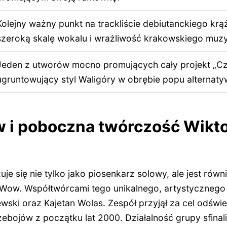
Kolejny ważny punkt na trackliście debiutanckiego krą
szeroką skalę wokalu i wrażliwość krakowskiego muz
Jeden z utworów mocno promujących cały projekt „Cz
ugruntowujący styl Waligóry w obrębie popu alternat
w i poboczna twórczość Wikt
uje się nie tylko jako piosenkarz solowy, ale jest równ
t Wow. Współtwórcami tego unikalnego, artystycznego 
wski oraz Kajetan Wolas. Zespół przyjął za cel odświ
zebojów z początku lat 2000. Działalność grupy sfina