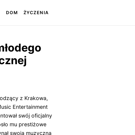
T
DOM
ŻYCZENIA
 młodego
cznej
hodzący z Krakowa,
usic Entertainment
ntował swój oficjalny
osło mu prestiżowe
zynał swoją muzyczną