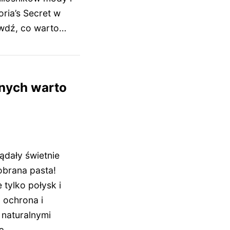
oria’s Secret w
awdź, co warto…
anych warto
ądały świetnie
obrana pasta!
tylko połysk i
 ochrona i
 naturalnymi
ią…