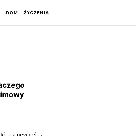
T
DOM
ŻYCZENIA
laczego
zimowy
tóre z pewnością