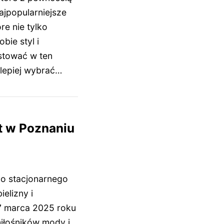
ajpopularniejsze
e nie tylko
bie styl i
stować w ten
jlepiej wybrać…
t w Poznaniu
o stacjonarnego
ielizny i
7 marca 2025 roku
miłośników mody i