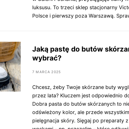
luksusu. To trzeci sklep stacjonarny Vict
Polsce i pierwszy poza Warszawą. Spr
Jaką pastę do butów skórz
wybrać?
7 MARCA 2025
Chcesz, żeby Twoje skórzane buty wygl
przez lata? Kluczem jest odpowiednio d
Dobra pasta do butów skórzanych to nie 
odświeżony kolor, ale przede wszystkim
pielęgnacja skóry. Sięgaj po preparaty z
woskami – np. pszczelim – które odżyw