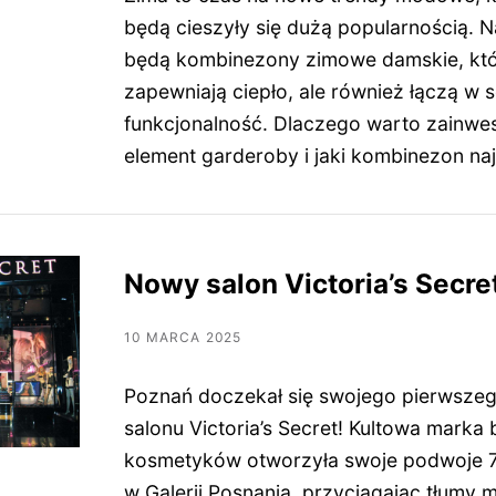
będą cieszyły się dużą popularnością. N
będą kombinezony zimowe damskie, któr
zapewniają ciepło, ale również łączą w so
funkcjonalność. Dlaczego warto zainwe
element garderoby i jaki kombinezon na
Nowy salon Victoria’s Secre
10 MARCA 2025
Poznań doczekał się swojego pierwszeg
salonu Victoria’s Secret! Kultowa marka b
kosmetyków otworzyła swoje podwoje 
w Galerii Posnania, przyciągając tłumy 