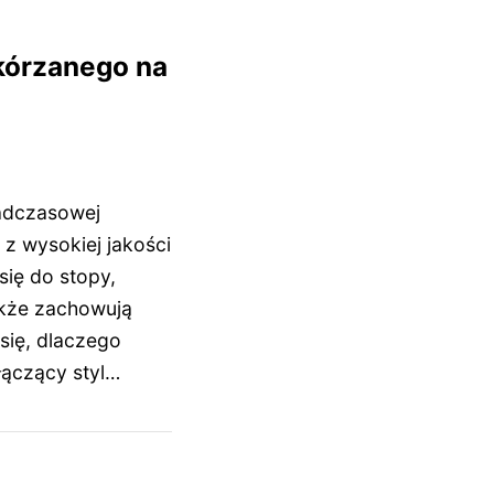
kórzanego na
nadczasowej
 z wysokiej jakości
się do stopy,
akże zachowują
się, dlaczego
łączący styl…