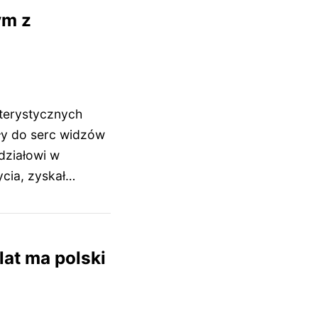
ym z
kterystycznych
iły do serc widzów
działowi w
cia, zyskał…
lat ma polski