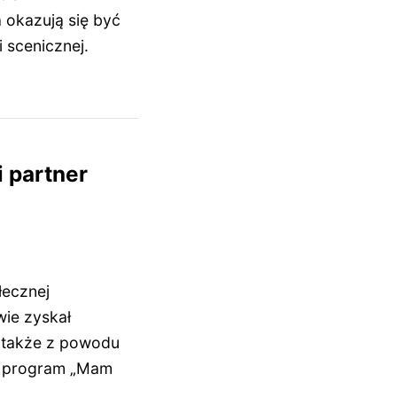
 okazują się być
 scenicznej.
i partner
łecznej
wie zyskał
ę także z powodu
ą program „Mam