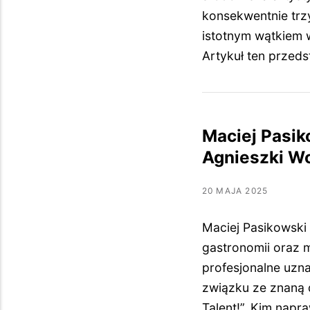
konsekwentnie trz
istotnym wątkiem w
Artykuł ten przed
Maciej Pasik
Agnieszki W
20 MAJA 2025
Maciej Pasikowski 
gastronomii oraz m
profesjonalne uzna
związku ze znaną
Talent!”. Kim nap