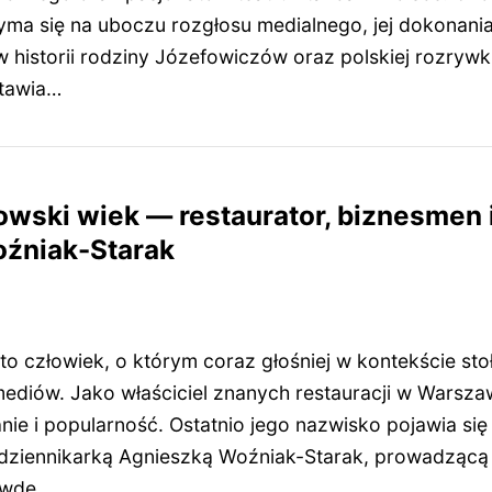
yma się na uboczu rozgłosu medialnego, jej dokonania
 historii rodziny Józefowiczów oraz polskiej rozrywki
stawia…
owski wiek — restaurator, biznesmen 
oźniak-Starak
to człowiek, o którym coraz głośniej w kontekście sto
ediów. Jako właściciel znanych restauracji w Warsza
nie i popularność. Ostatnio jego nazwisko pojawia si
 dziennikarką Agnieszką Woźniak-Starak, prowadząc
rawdę…