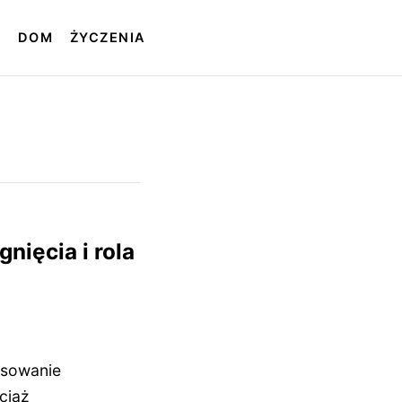
T
DOM
ŻYCZENIA
gnięcia i rola
esowanie
ciaż