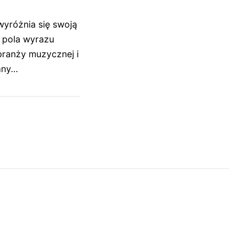
wyróżnia się swoją
 pola wyrazu
branży muzycznej i
any…