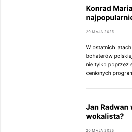
Konrad Maria
najpopularn
20 MAJA 2025
W ostatnich latach
bohaterów polskiej
nie tylko poprzez 
cenionych program
Jan Radwan wi
wokalista?
20 MAJA 2025