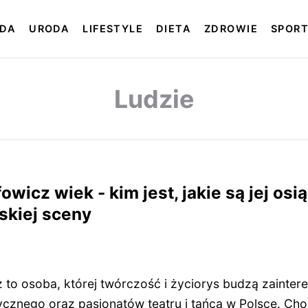
DA
URODA
LIFESTYLE
DIETA
ZDROWIE
SPOR
Ludzie
wicz wiek - kim jest, jakie są jej osią
lskiej sceny
 to osoba, której twórczość i życiorys budzą zainter
ycznego oraz pasjonatów teatru i tańca w Polsce. Cho