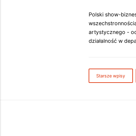
Polski show-biznes
wszechstronnością
artystycznego - o
działalność w dep
Starsze wpisy