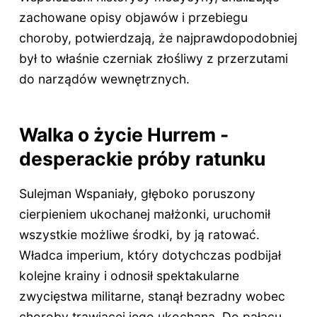
zachowane opisy objawów i przebiegu
choroby, potwierdzają, że najprawdopodobniej
był to właśnie czerniak złośliwy z przerzutami
do narządów wewnętrznych.
Walka o życie Hurrem -
desperackie próby ratunku
Sulejman Wspaniały, głęboko poruszony
cierpieniem ukochanej małżonki, uruchomił
wszystkie możliwe środki, by ją ratować.
Władca imperium, który dotychczas podbijał
kolejne krainy i odnosił spektakularne
zwycięstwa militarne, stanął bezradny wobec
choroby trawiącej jego ukochaną. Do pałacu