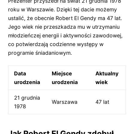
Prezenter przyszedł na świat 21 grudnia 1978
roku w Warszawie. Dzięki tej dacie możemy
ustalić, że obecnie Robert El Gendy ma
47 lat
.
Jego wiek nie przeszkadza mu w utrzymaniu
młodzieńczej energii i aktywności zawodowej,
co potwierdzają codzienne występy w
programie śniadaniowym.
Data
Miejsce
Aktualny
urodzenia
urodzenia
wiek
21 grudnia
Warszawa
47 lat
1978
Jak Robert El Gendy zdobył