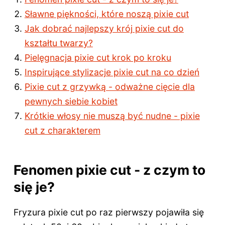
Sławne piękności, które noszą pixie cut
Jak dobrać najlepszy krój pixie cut do
kształtu twarzy?
Pielęgnacja pixie cut krok po kroku
Inspirujące stylizacje pixie cut na co dzień
Pixie cut z grzywką - odważne cięcie dla
pewnych siebie kobiet
Krótkie włosy nie muszą być nudne - pixie
cut z charakterem
Fenomen pixie cut - z czym to
się je?
Fryzura pixie cut po raz pierwszy pojawiła się