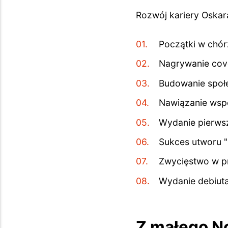
Rozwój kariery Oska
Początki w chór
Nagrywanie cove
Budowanie społ
Nawiązanie wsp
Wydanie pierwszy
Sukces utworu "
Zwycięstwo w p
Wydanie debiuta
Z małego N