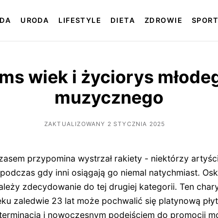
DA
URODA
LIFESTYLE
DIETA
ZDROWIE
SPOR
ms wiek i życiorys młodeg
muzycznego
ZAKTUALIZOWANY 2 STYCZNIA 2025
zasem przypomina wystrzał rakiety - niektórzy artyści
, podczas gdy inni osiągają go niemal natychmiast. O
ależy zdecydowanie do tej drugiej kategorii. Ten cha
eku zaledwie 23 lat może pochwalić się platynową pły
eterminacją i nowoczesnym podejściem do promocji m