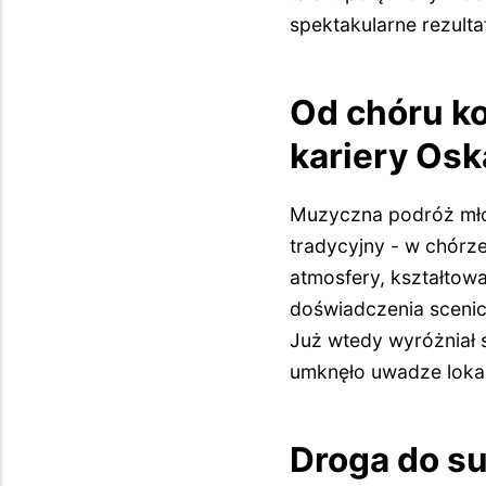
spektakularne rezulta
Od chóru ko
kariery Os
Muzyczna podróż mło
tradycyjny - w chórze
atmosfery, kształtowa
doświadczenia scenic
Już wtedy wyróżniał s
umknęło uwadze lokal
Droga do s