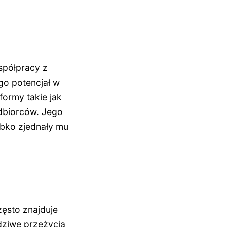
spółpracy z
o potencjał w
ormy takie jak
odbiorców. Jego
ybko zjednały mu
zęsto znajduje
dziwe przeżycia