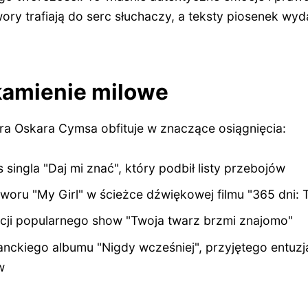
wory trafiają do serc słuchaczy, a teksty piosenek wyd
amienie milowe
a Oskara Cymsa obfituje w znaczące osiągnięcia:
 singla "Daj mi znać", który podbił listy przebojów
woru "My Girl" w ścieżce dźwiękowej filmu "365 dni: 
ycji popularnego show "Twoja twarz brzmi znajomo"
anckiego albumu "Nigdy wcześniej", przyjętego entuzj
w