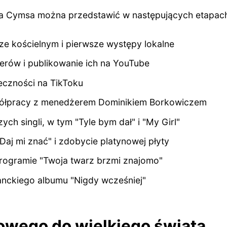
ra Cymsa można przedstawić w następujących etapac
ze kościelnym i pierwsze występy lokalne
rów i publikowanie ich na YouTube
eczności na TikToku
ółpracy z menedżerem Dominikiem Borkowiczem
ch singli, w tym "Tyle bym dał" i "My Girl"
Daj mi znać" i zdobycie platynowej płyty
rogramie "Twoja twarz brzmi znajomo"
nckiego albumu "Nigdy wcześniej"
owego do wielkiego świata