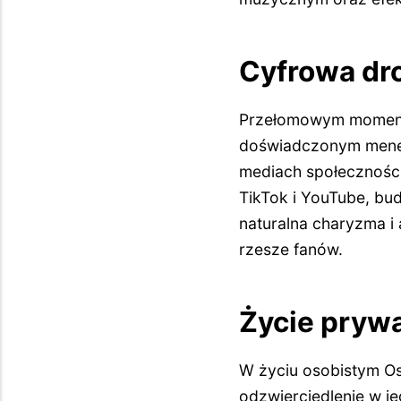
Cyfrowa dr
Przełomowym momente
doświadczonym mened
mediach społeczności
TikTok i YouTube, bu
naturalna charyzma i
rzesze fanów.
Życie prywa
W życiu osobistym Osk
odzwierciedlenie w j