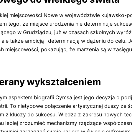
kiej miejscowości Nowe w województwie kujawsko-po
m tego, że miejsce urodzenia nie determinuje sukcesu
ącego w Grudziądzu, już w czasach szkolnych wyróżnia
le także ambicją i determinacją w dążeniu do celu. Je
h miejscowości, pokazując, że marzenia są w zasięgu 
ierany wykształceniem
ym aspektem biografii Cymsa jest jego decyzja o podj
trii. To nietypowe połączenie artystycznej duszy ze 
ym z kluczy do sukcesu. Wiedza z zakresu nowych techn
 mu lepiej zrozumieć mechanizmy rządzące współczes
ywniej zarządzać swoją karierą w świecie cyfrowym