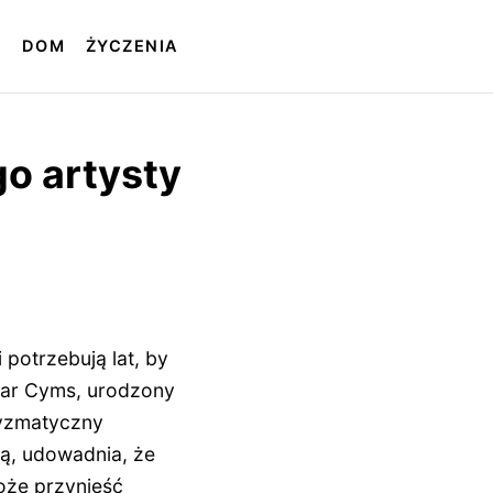
T
DOM
ŻYCZENIA
o artysty
 potrzebują lat, by
skar Cyms, urodzony
ryzmatyczny
tą, udowadnia, że
oże przynieść