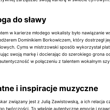
oga do sławy
m w karierze młodego wokalisty było nawiązanie w
żerem Dominikiem Borkowiczem, który dostrzegł jeg
owych. Cyms w mistrzowski sposób wykorzystał platf
dując swoją markę i docierając do szerokiego grona 
 autentyczność w połączeniu z talentem wokalnym sz
tne i inspiracje muzyczne
ar związany jest z Julią Zawistowską, a ich relacja c
ego twórczości. To właśnie autentyczne emocje i praw