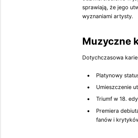
sprawiają, że jego ut
wyznaniami artysty.
Muzyczne k
Dotychczasowa karier
Platynowy status
Umieszczenie ut
Triumf w 18. ed
Premiera debiut
fanów i krytykó