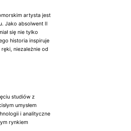
morskim artysta jest
. Jako absolwent II
ł się nie tylko
go historia inspiruje
ręki, niezależnie od
ęciu studiów z
ścisłym umysłem
ologii i analityczne
nym rynkiem
.