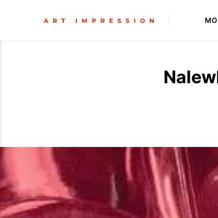
MO
Nalewk