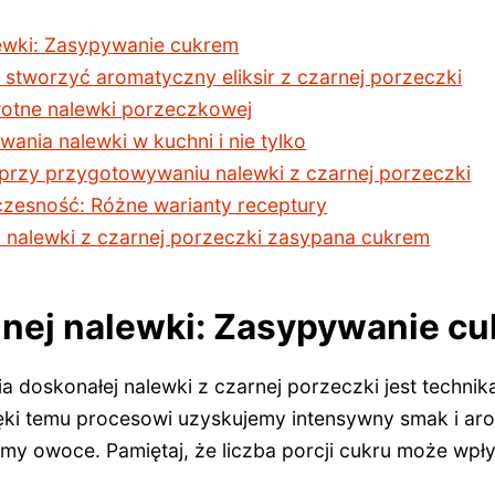
lewki: Zasypywanie cukrem
 stworzyć aromatyczny eliksir z czarnej porzeczki
otne nalewki porzeczkowej
ania nalewki w kuchni i nie tylko
 przy przygotowywaniu nalewki z czarnej porzeczki
czesność: Różne warianty receptury
 nalewki z czarnej porzeczki zasypana cukrem
lnej nalewki: Zasypywanie c
a doskonałej nalewki z czarnej porzeczki jest techni
i temu procesowi uzyskujemy intensywny smak i aro
emy owoce. Pamiętaj, że liczba porcji cukru może wp