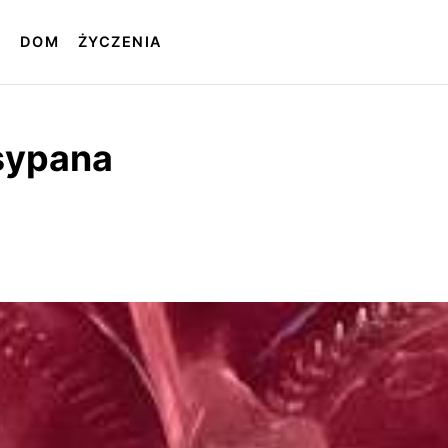
T
DOM
ŻYCZENIA
asypana