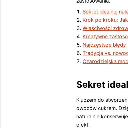
zastosowania.
Sekret idealnej na
Krok po kroku: Jak
Właściwości zdrow
Kreatywne zastosow
Najczęstsze błędy
Tradycja vs. nowo
Czarodziejska moc
Sekret idea
Kluczem do stworzeni
owoców cukrem. Dzięk
naturalnie konserwuj
efekt.