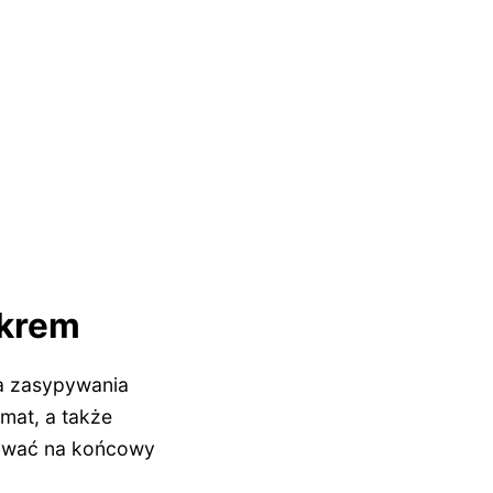
ukrem
ka zasypywania
mat, a także
ływać na końcowy