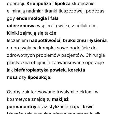
operacji.
Kriolipoliza
i
lipoliza
skutecznie
eliminują nadmiar tkanki tłuszczowej, podczas
gdy
endermologia
i
fala
uderzeniowa
wspierają walkę z cellulitem.
Kliniki zajmują się także
leczeniem
nadpotliwości
,
bruksizmu
i
łysienia
,
co pozwala na kompleksowe podejście do
zdrowotnych problemów pacjentów. Chirurgia
plastyczna obejmuje zaawansowane operacje
jak
blefaroplastyka powiek
,
korekta
nosa
czy
liposukcja
.
Osoby zainteresowane trwałymi efektami w
kosmetyce znajdą tu
makijaż
permanentny
oraz stylizację
rzęs
i
brwi
.
Masaże relaksacyjne oferowane przez kliniki