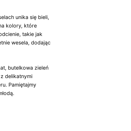
lach unika się bieli,
a kolory, które
dcienie, takie jak
tnie wesela, dodając
nat, butelkowa zieleń
z delikatnymi
eru. Pamiętajmy
młodą.
NASTĘPNY ARTYKUŁ