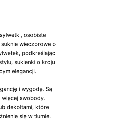
sylwetki, osobiste
k suknie wieczorowe o
ylwetek, podkreślając
tylu, sukienki o kroju
ym elegancji.
egancję i wygodę. Są
o więcej swobody.
b dekoltami, które
ienie się w tłumie.