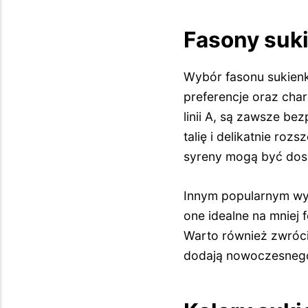
Fasony suk
Wybór fasonu sukienki
preferencje oraz cha
linii A, są zawsze b
talię i delikatnie roz
syreny mogą być dosk
Innym popularnym wyb
one idealne na mniej
Warto również zwróci
dodają nowoczesnego 