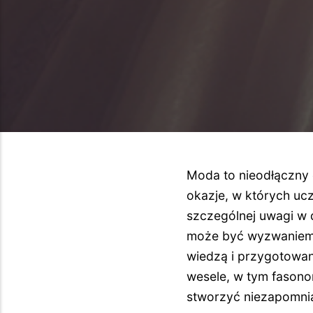
Moda to nieodłączny 
okazje, w których uc
szczególnej uwagi w d
może być wyzwaniem, 
wiedzą i przygotowan
wesele, w tym fason
stworzyć niezapomnia