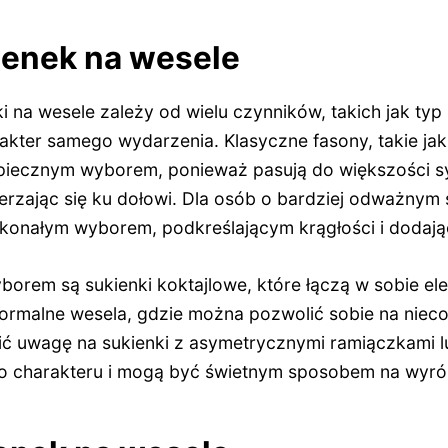
ienek na wesele
 na wesele zależy od wielu czynników, takich jak typ 
rakter samego wydarzenia. Klasyczne fasony, takie ja
ezpiecznym wyborem, ponieważ pasują do większości s
szerzając się ku dołowi. Dla osób o bardziej odważnym s
onałym wyborem, podkreślającym krągłości i dodając
orem są sukienki koktajlowe, które łączą w sobie el
 formalne wesela, gdzie można pozwolić sobie na niec
ć uwagę na sukienki z asymetrycznymi ramiączkami lu
charakteru i mogą być świetnym sposobem na wyróżn