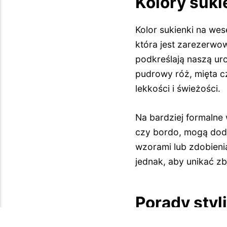
Kolory suk
Kolor sukienki na wese
która jest zarezerwow
podkreślają naszą uro
pudrowy róż, mięta c
lekkości i świeżości.
Na bardziej formalne 
czy bordo, mogą dodać
wzorami lub zdobienia
jednak, aby unikać z
Porady styl
POPRZEDNI ARTYKUŁ