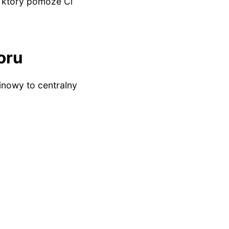
 który pomoże Ci
oru
inowy to centralny