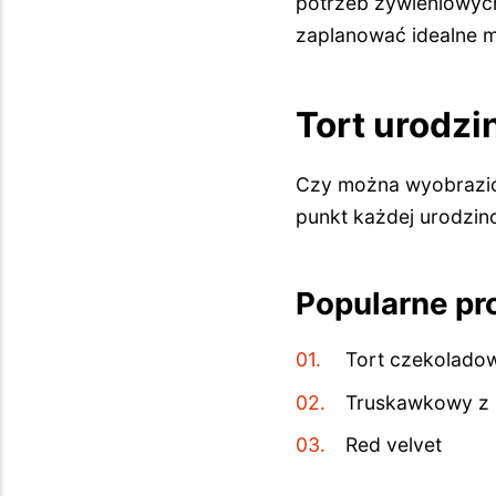
potrzeb żywieniowyc
zaplanować idealne 
Tort urodzi
Czy można wyobrazić 
punkt każdej urodzino
Popularne pr
Tort czekolado
Truskawkowy z
Red velvet