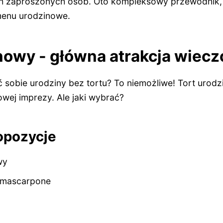
h zaproszonych osób. Oto kompleksowy przewodnik,
menu urodzinowe.
nowy - główna atrakcja wiecz
sobie urodziny bez tortu? To niemożliwe! Tort urodz
wej imprezy. Ale jaki wybrać?
opozycje
wy
 mascarpone