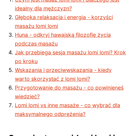
idealny dla mężczyzn?
Głęboka relaksacja i energia - korzyści
masażu lomi lomi
Huna - odkryj hawajską filozofię życia
podczas masażu
Jak przebiega sesja masażu lomi lomi? Krok
po kroku
Wskazania i przeciwwskazania - kiedy
warto skorzystać z lomi lomi?
Przygotowanie do masażu - co powinieneś
wiedzieć?
Lomi lomi vs inne masaże - co wybrać dla
maksymalnego odprężenia?