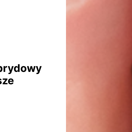
ybrydowy
sze