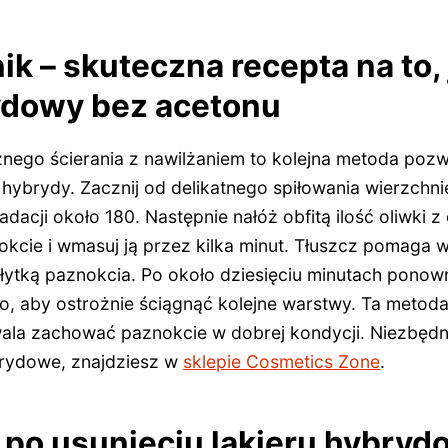
nik – skuteczna recepta na to
rydowy bez acetonu
nego ścierania z nawilżaniem to kolejna metoda pozw
hybrydy. Zacznij od delikatnego spiłowania wierzchni
dacji około 180. Następnie nałóż obfitą ilość oliwki z 
cie i wmasuj ją przez kilka minut. Tłuszcz pomaga w
płytką paznokcia. Po około dziesięciu minutach ponowni
go, aby ostrożnie ściągnąć kolejne warstwy. Ta meto
zwala zachować paznokcie w dobrej kondycji. Niezbędn
brydowe, znajdziesz w
sklepie Cosmetics Zone
.
 po usunięciu lakieru hybry