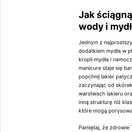
Jak ściągną
wody i myd
Jednym z najprostszy
dodatkiem mydła w pły
kropli mydła i namocz
manicure staje się bar
popchnij lakier paty
zaczynając od skórek
warstwach lakieru or
inną strukturę niż kl
które mogą porysowa
Pamiętaj, że zdrowie 