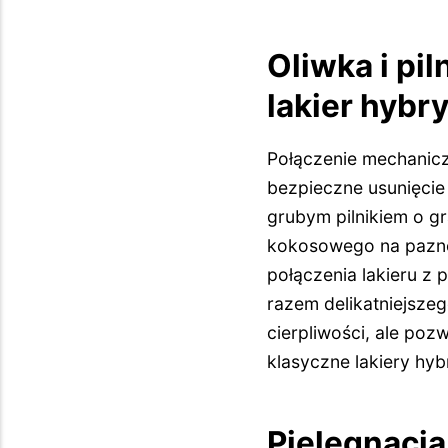
Oliwka i pil
lakier hyb
Połączenie mechanicz
bezpieczne usunięcie 
grubym pilnikiem o gra
kokosowego na paznok
połączenia lakieru z 
razem delikatniejsze
cierpliwości, ale po
klasyczne lakiery hy
Pielęgnacja