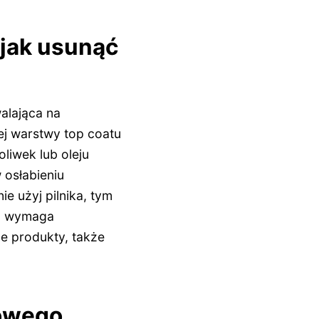
, jak usunąć
alająca na
ej warstwy top coatu
oliwek lub oleju
 osłabieniu
e użyj pilnika, tym
da wymaga
e produkty, także
dowego