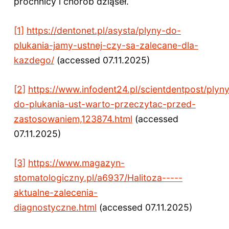
próchnicy i chorób dziąseł.
[1]
https://dentonet.pl/asysta/plyny-do-
plukania-jamy-ustnej-czy-sa-zalecane-dla-
kazdego/
(accessed 07.11.2025)
[2]
https://www.infodent24.pl/scientdentpost/plyn
do-plukania-ust-warto-przeczytac-przed-
zastosowaniem,123874.html
(accessed
07.11.2025)
[3]
https://www.magazyn-
stomatologiczny.pl/a6937/Halitoza-----
aktualne-zalecenia-
diagnostyczne.html
(accessed 07.11.2025)