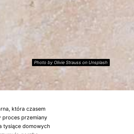
Photo by Olivie Strauss on Unsplash
rna, która czasem
y proces przemiany
nia tysiące domowych