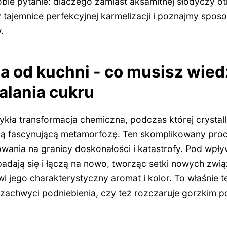
obie pytanie: dlaczego zamiast aksamitnej słodyczy o
tajemnice perfekcyjnej karmelizacji i poznajmy sposo
.
a od kuchni - co musisz wied
alania cukru
ykła transformacja chemiczna, podczas której crystall
ą fascynującą metamorfozę. Ten skomplikowany pr
wania na granicy doskonałości i katastrofy. Pod wpł
padają się i łączą na nowo, tworząc setki nowych zw
i jego charakterystyczny aromat i kolor. To właśnie t
 zachwyci podniebienia, czy też rozczaruje gorzkim 