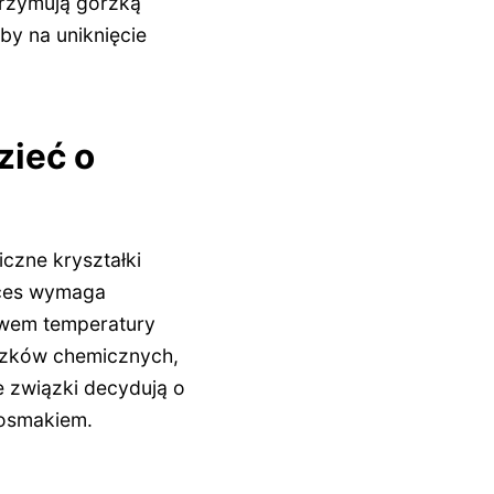
trzymują gorzką
by na uniknięcie
zieć o
iczne kryształki
oces wymaga
ywem temperatury
iązków chemicznych,
e związki decydują o
posmakiem.