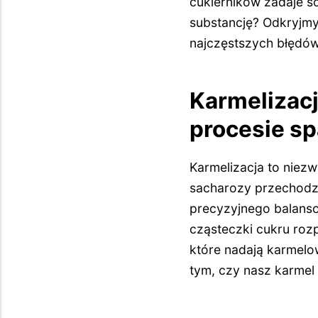
cukierników zadaje s
substancję? Odkryjmy 
najczęstszych błędów
Karmelizacj
procesie sp
Karmelizacja to niezw
sacharozy przechodz
precyzyjnego balanso
cząsteczki cukru roz
które nadają karmelow
tym, czy nasz karmel