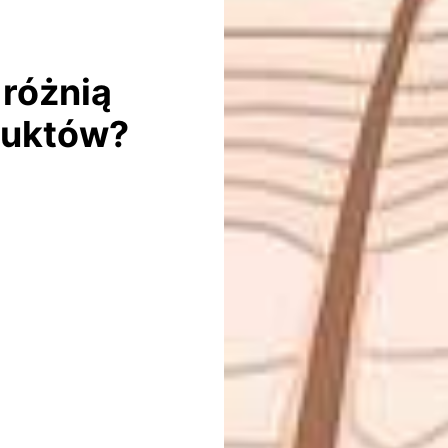
 różnią
duktów?