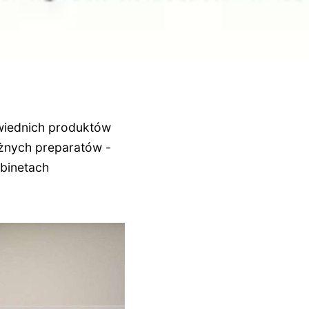
wiednich produktów
óżnych preparatów -
abinetach