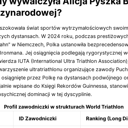
dy wywalczyła Alicja Pyszka 
dzynarodowej?
 zszokowała świat sportów wytrzymałościowych swoim
zych dystansach. W 2024 roku, podczas prestiżowych
sahn" w Niemczech, Polka ustanowiła bezprecedensow
Ironmana. Jej osiągnięcia podlegają rygorystycznej we
erdza IUTA (International Ultra Triathlon Association),
rzyszenie ultratriathlonu organizujące zawody Puch
y osiągnięte przez Polkę na dystansach podwójnego o
cjalnie wpisane do Księgi Rekordów Guinnessa, stanow
psychicznej dominacji w tej dyscyplinie.
Profil zawodniczki w strukturach World Triathlon
ID Zawodniczki
Ranking (Long D