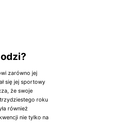
hodzi?
owi zarówno jej
ł się jej sportowy
cza, że swoje
trzydziestego roku
yła również
wencji nie tylko na