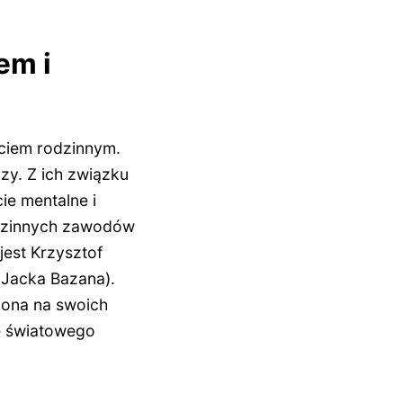
em i
yciem rodzinnym.
czy. Z ich związku
ie mentalne i
odzinnych zawodów
jest Krzysztof
c Jacka Bazana).
iona na swoich
ie światowego