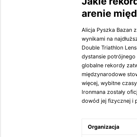
Jakie rekor
arenie mię
Alicja Pyszka Bazan
wynikami na najdłużs
Double Triathlon Len
dystansie potrójnego 
globalne rekordy zatwi
międzynarodowe stowa
więcej, wybitne czas
Ironmana zostały ofi
dowód jej fizycznej i 
Organizacja