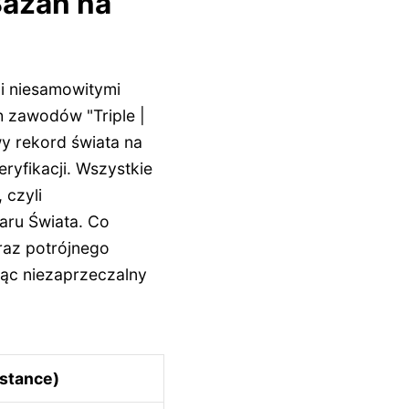
Bazan na
i niesamowitymi
 zawodów "Triple |
y rekord świata na
ryfikacji. Wszystkie
 czyli
aru Świata. Co
raz potrójnego
iąc niezaprzeczalny
istance)