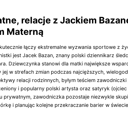
tne, relacje z Jackiem Bazan
m Materną
skutecznie łączy ekstremalne wyzwania sportowe z ż
istki jest Jacek Bazan, znany polski dziennikarz śled
ara. Dziewczynka stanowi dla matki największe wsparc
y jej w strefach zmian podczas najcięższych, wielog
ktywy relacji rodzinnych, byłym teściem zawodniczki 
eniony i popularny polski artysta oraz satyryk (ojcie
u prywatnym, zawodniczka pozostaje niezwykle skup
órkę i planując kolejne przekraczanie barier w świec