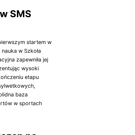
i w SMS
 pierwszym startem w
a nauka w Szkoła
cyjna zapewniła jej
zentując wysoki
kończeniu etapu
sylwetkowych,
solidna baza
artów w sportach