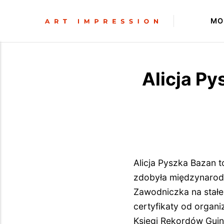
MO
Alicja Py
Alicja Pyszka Bazan to
zdobyła międzynarodo
Zawodniczka na stałe 
certyfikaty od organiz
Księgi Rekordów Guin