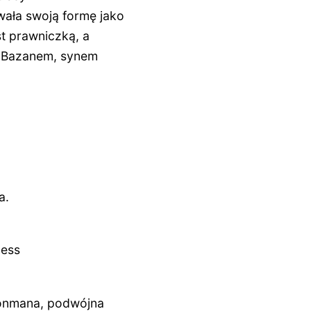
wała swoją formę jako
st prawniczką, a
m Bazanem, synem
a
.
ness
ronmana, podwójna