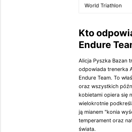
World Triathlon
Kto odpowi
Endure Te
Alicja Pyszka Bazan t
odpowiada trenerka A
Endure Team. To właśn
oraz wszystkich póź
kobietami opiera się 
wielokrotnie podkreś
ją mianem "konia wyś
temperament oraz natu
świata.