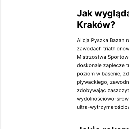
Jak wygląda
Kraków?
Alicja Pyszka Bazan 
zawodach triathlonow
Mistrzostwa Sportowe
doskonałe zaplecze t
poziom w basenie, zd
pływackiego, zawodn
zdobywając zaszczytny 
wydolnościowo-siłowa
ultra-wytrzymałościo