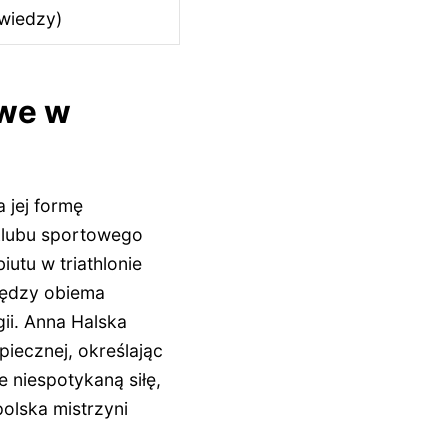
 wiedzy)
owe w
 jej formę
 klubu sportowego
utu w triathlonie
iędzy obiema
gii. Anna Halska
iecznej, określając
 niespotykaną siłę,
polska mistrzyni