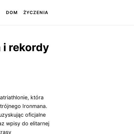
T
DOM
ŻYCZENIA
 i rekordy
atriathlonie, która
trójnego Ironmana.
uzyskując oficjalne
az wpisy do elitarnej
trasy