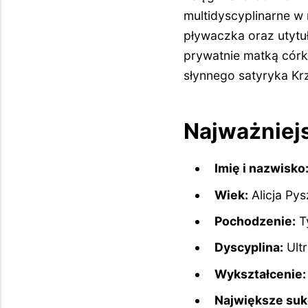
multidyscyplinarne w
pływaczka oraz utytuł
prywatnie matką cór
słynnego satyryka Kr
Najważniejs
Imię i nazwisko
Wiek:
Alicja Py
Pochodzenie:
T
Dyscyplina:
Ultr
Wykształcenie:
Największe suk