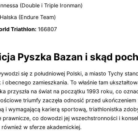
nnessa (Double i Triple Ironman)
Halska (Endure Team)
rld Triathlon:
166807
Alicja Pyszka Bazan i skąd poc
ywodzi się z południowej Polski, a miasto Tychy stan
k i obecnego zamieszkania. To właśnie tam ukształtowa
ka przyszła na świat na początku 1993 roku, co ozna
ościowe triumfy zaczęła odnosić przed ukończeniem 
ą i wymagającą karierą sportową, triathlonistka zdob
 prawnicze, co dowodzi jej wszechstronności i konsek
 również w sferze akademickiej.