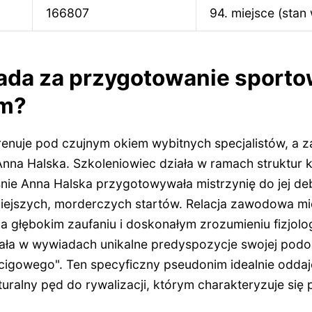
166807
94. miejsce (stan
ada za przygotowanie sport
am?
renuje pod czujnym okiem wybitnych specjalistów, a za
nna Halska. Szkoleniowiec działa w ramach struktur
ie Anna Halska przygotowywała mistrzynię do jej debi
niejszych, morderczych startów. Relacja zawodowa m
na głębokim zaufaniu i doskonałym zrozumieniu fizjolo
lała w wywiadach unikalne predyspozycje swojej podop
cigowego". Ten specyficzny pseudonim idealnie oddaje
ralny pęd do rywalizacji, którym charakteryzuje się 