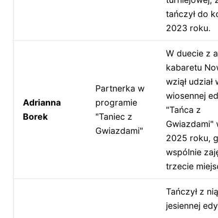
tańczył do k
2023 roku.
W duecie z a
kabaretu No
wziął udział 
Partnerka w
wiosennej ed
Adrianna
programie
"Tańca z
Borek
"Taniec z
Gwiazdami" 
Gwiazdami"
2025 roku, g
wspólnie zaję
trzecie miejs
Tańczył z ni
jesiennej edy