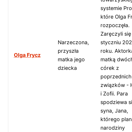
systemie Pr
które Olga F
rozpoczęła.
Zaręczyli się
Narzeczona,
styczniu 20
przyszła
roku. Aktorka
Olga Frycz
matka jego
matką dwóc
dziecka
córek z
poprzednich
związków - 
i Zofii. Para
spodziewa s
syna, Jana,
którego pla
narodziny