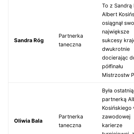
To z Sandrą
Albert Kosińs
osiągnął swo
największe
Partnerka
Sandra Róg
sukcesy kra
taneczna
dwukrotnie
docierając d
półfinału
Mistrzostw P
Była ostatnią
partnerką Al
Kosińskiego 
Partnerka
zawodowej
Oliwia Bala
taneczna
karierze
turniejowej, 