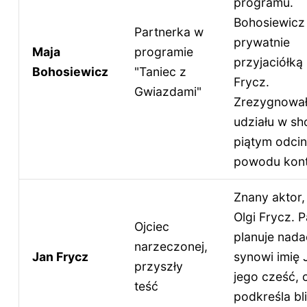
programu.
Bohosiewicz 
Partnerka w
prywatnie
Maja
programie
przyjaciółką 
Bohosiewicz
"Taniec z
Frycz.
Gwiazdami"
Zrezygnował
udziału w s
piątym odcin
powodu kontu
Znany aktor,
Olgi Frycz. P
Ojciec
planuje nada
narzeczonej,
Jan Frycz
synowi imię 
przyszły
jego cześć, 
teść
podkreśla bli