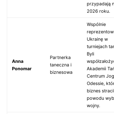
przypadają n
2026 roku.
Wspólnie
reprezentowa
Ukrainę w
turniejach ta
Byli
Partnerka
Anna
współzałożyc
taneczna i
Ponomar
Akademii Tań
biznesowa
Centrum Jog
Odessie, któ
biznes stracil
powodu wyb
wojny.