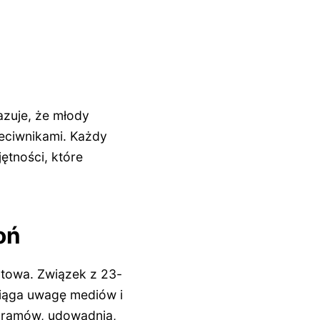
azuje, że młody
eciwnikami. Każdy
ętności, które
oń
rtowa. Związek z 23-
ciąga uwagę mediów i
gramów, udowadnia,