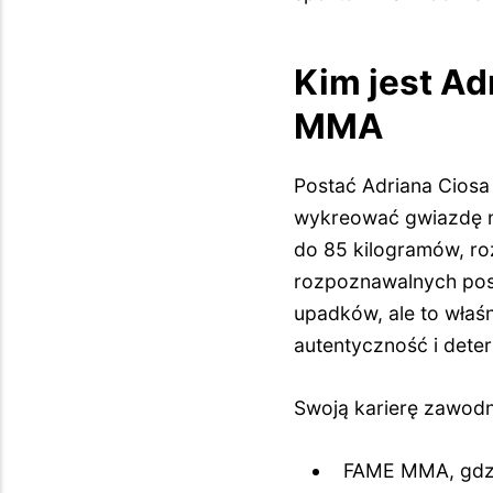
Kim jest A
MMA
Postać Adriana Ciosa
wykreować gwiazdę n
do 85 kilogramów, roz
rozpoznawalnych post
upadków, ale to właśn
autentyczność i deter
Swoją karierę zawodni
FAME MMA, gdzi