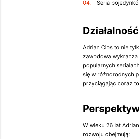
Seria pojedynkó
Działalność
Adrian Cios to nie ty
zawodowa wykracza d
popularnych serialach
się w różnorodnych pr
przyciągając coraz t
Perspektyw
W wieku 26 lat Adria
rozwoju obejmują: