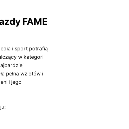
iazdy FAME
dia i sport potrafią
czący w kategorii
ajbardziej
ła pełna wzlotów i
nili jego
ju: