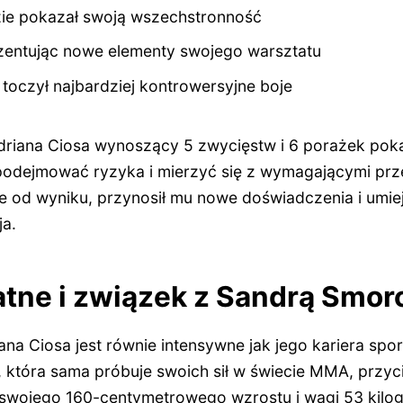
ie pokazał swoją wszechstronność
zentując nowe elementy swojego warsztatu
toczył najbardziej kontrowersyjne boje
driana Ciosa wynoszący 5 zwycięstw i 6 porażek pok
 podejmować ryzyka i mierzyć się z wymagającymi prz
e od wyniku, przynosił mu nowe doświadczenia i umiej
ja.
atne i związek z Sandrą Smor
na Ciosa jest równie intensywne jak jego kariera spo
, która sama próbuje swoich sił w świecie MMA, przy
 swojego 160-centymetrowego wzrostu i wagi 53 kilo