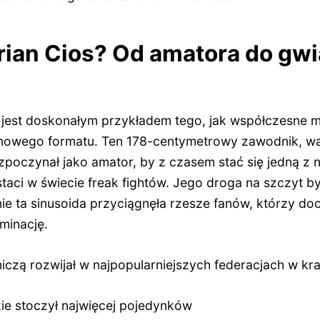
drian Cios? Od amatora do gw
 jest doskonałym przykładem tego, jak współczesne me
owego formatu. Ten 178-centymetrowy zawodnik, wal
poczynał jako amator, by z czasem stać się jedną z n
aci w świecie freak fightów. Jego droga na szczyt by
ie ta sinusoida przyciągnęła rzesze fanów, którzy doce
minację.
czą rozwijał w najpopularniejszych federacjach w kra
e stoczył najwięcej pojedynków