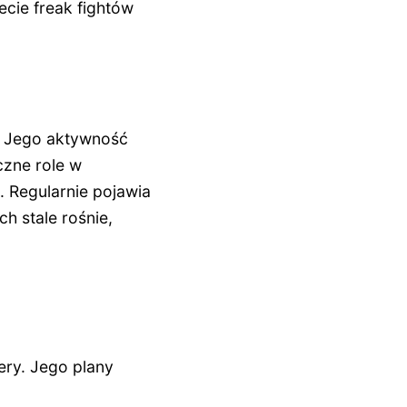
cie freak fightów
r. Jego aktywność
zne role w
. Regularnie pojawia
h stale rośnie,
ery. Jego plany